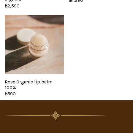
฿1,290
฿2,590
Rose Organic lip balm
100%
฿590