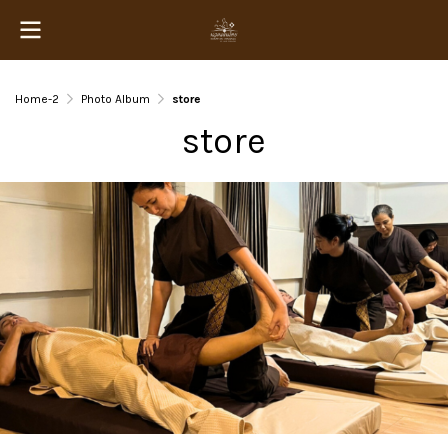
Home-2
Photo Album
store
store