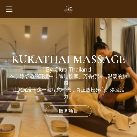
KURATHAI MASSAGE
B
y
C
l
u
b
T
h
a
i
l
a
n
d
在
宁
静
舒
适
的
环
境
中
，
通
过
按
摩
、
芳
香
疗
法
与
温
暖
的
触
感
，
让
您
沉
浸
于
这
一
段
疗
愈
时
光
，
真
正
放
松
身
心
、
焕
发
活
力
。
服务项目